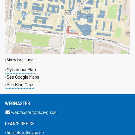
Show larger map
MyCampusPlan
See Google Maps
See Bing Maps
WEBMASTER
webmaster@cs.ovgu.de
DEAN'S OFFICE
fin-dekan@ovgu.de