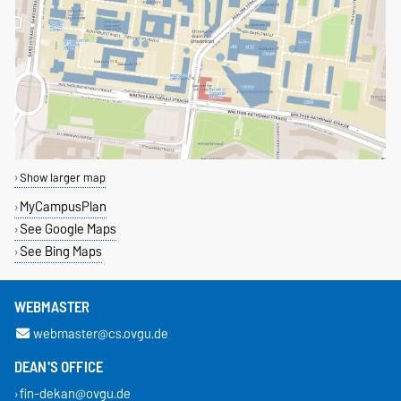
Show larger map
MyCampusPlan
See Google Maps
See Bing Maps
WEBMASTER
webmaster@cs.ovgu.de
DEAN'S OFFICE
fin-dekan@ovgu.de